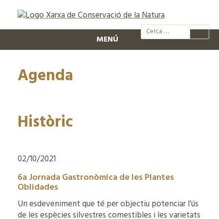
@xcn.cat
xcnatura
Xarxa per
XC
MENÚ
Agenda
Històric
02/10/2021
6a Jornada Gastronòmica de les Plantes
Oblidades
Un esdeveniment que té per objectiu potenciar l’ús
de les espècies silvestres comestibles i les varietats