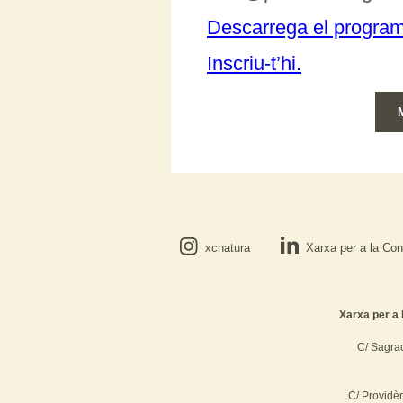
Descarrega el progra
Inscriu-t’hi.
xcnatura
Xarxa per a la Con
Xarxa per a 
C/ Sagrad
C/ Providè