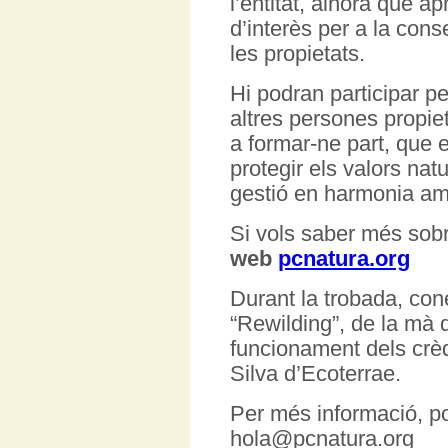
l’entitat, alhora que a
d’interès per a la cons
les propietats.
Hi podran participar p
altres persones propie
a formar-ne part, que 
protegir els valors nat
gestió en harmonia am
Si vols saber més sobr
web
pcnatura.org
Durant la trobada, con
“Rewilding”, de la mà d
funcionament dels crèd
Silva d’Ecoterrae.
Per més informació, po
hola@pcnatura.org