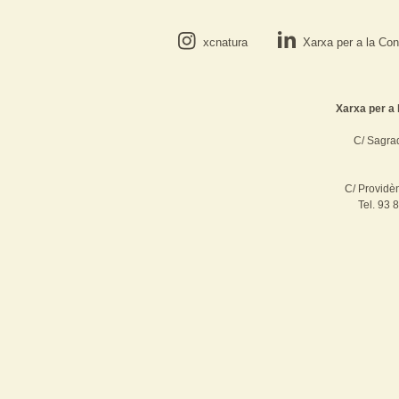
xcnatura
Xarxa per a la Con
Xarxa per a 
C/ Sagrad
C/ Providè
Tel. 93 