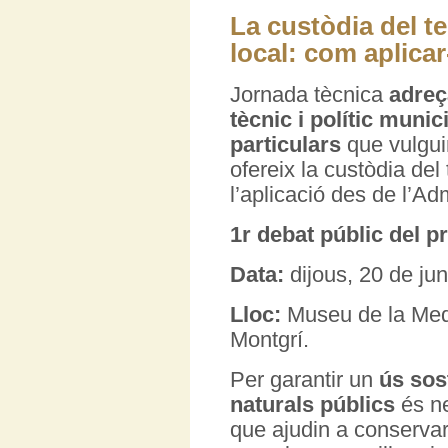
La custòdia del te
local: com aplicar-
Jornada tècnica
adre
tècnic i polític munic
particulars
que vulgui
ofereix la custòdia del 
l’aplicació des de l’Ad
1r debat públic del p
Data:
dijous, 20 de ju
Lloc:
Museu de la Medi
Montgrí.
Per garantir un
ús sos
naturals públics
és ne
que ajudin a conservar