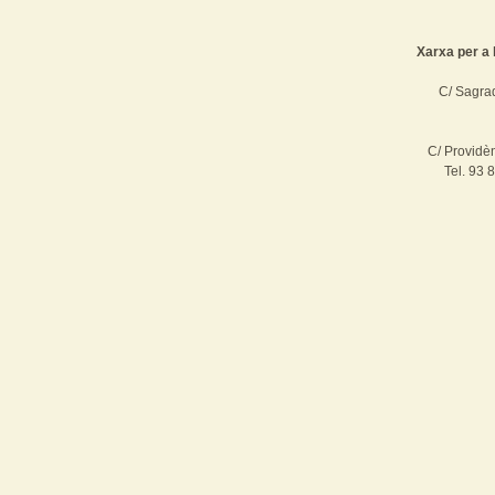
Xarxa per a 
C/ Sagrad
C/ Providè
Tel. 93 