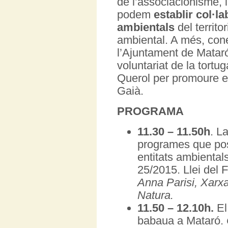
de l’associacionisme, 
podem
establir col·l
ambientals
del territo
ambiental. A més, con
l’Ajuntament de Mataró
voluntariat de la tortu
Querol per promoure el 
Gaià.
PROGRAMA
11.30 – 11.50h
. L
programes que posi
entitats ambientals
25/2015. Llei del 
Anna Parisi, Xarxa
Natura.
11.50 – 12.10h.
El 
babaua a Mataró.