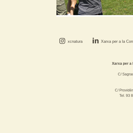
xcnatura
Xarxa per a la Con
Xarxa per a 
C/ Sagrad
C/ Providè
Tel. 93 