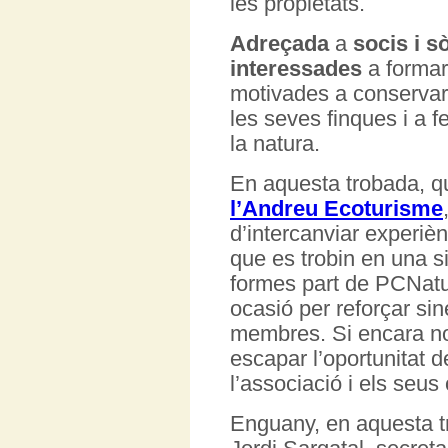
les propietats.
Adreçada
a
socis i s
interessades
a formar
motivades a conservar i
les seves finques i a 
la natura.
En aquesta trobada, qu
l’Andreu Ecoturisme
d’intercanviar experièn
que es trobin en una sit
formes part de PCNatu
ocasió per reforçar s
membres. Si encara no
escapar l’oportunitat 
l’associació i els seus 
Enguany, en aquesta t