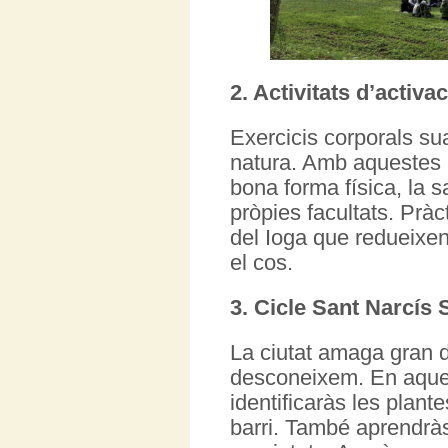
2.
Activitats d’activa
Exercicis corporals sua
natura. Amb aquestes a
bona forma física, la sa
pròpies facultats. Pràc
del Ioga que redueixen 
el cos.
3.
Cicle Sant Narcís S
La ciutat amaga gran d
desconeixem. En aques
identificaràs les plante
barri. També aprendràs