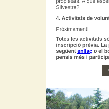
propietats. A què espe
Silvestre?
4. Activitats de volun
Pròximament!
Totes les activitats s
inscripció prèvia. La 
següent
enllaç
o el b
pensis més i particip