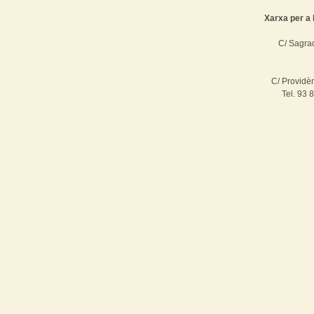
Xarxa per a 
C/ Sagrad
C/ Providè
Tel. 93 