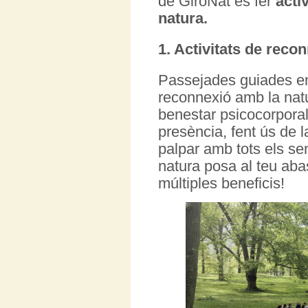
de GiroNat és fer
acti
natura.
1.
Activitats de reco
Passejades guiades en 
reconnexió amb la natur
benestar psicocorporal
presència, fent ús de 
palpar amb tots els sen
natura posa al teu aba
múltiples beneficis!