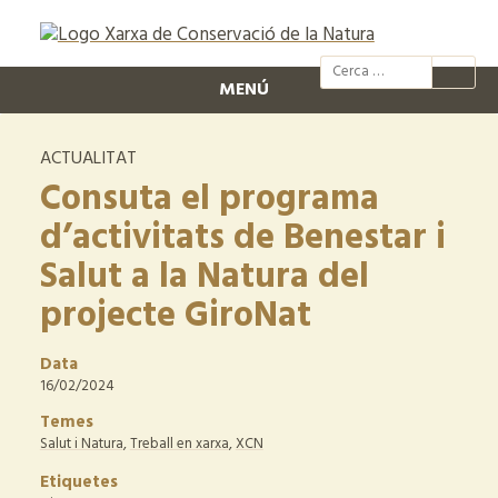
@xcn.cat
xcnatura
Xarxa per
XC
MENÚ
ACTUALITAT
Consuta el programa
d’activitats de Benestar i
Salut a la Natura del
projecte GiroNat
Data
16/02/2024
Temes
Salut i Natura
,
Treball en xarxa
,
XCN
Etiquetes