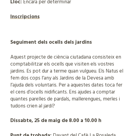
Lloc:
Encara per determinar
Inscripcions
Seguiment dels ocells dels jardins
Aquest projecte de ciència ciutadana consisteix en
comptabilitzar els ocells que visiten els vostres
jardins. Es pot dur a terme quan vulgueu. Els Natus el
fem dos cops l’any als Jardins de la Devesa amb
l’ajuda dels voluntaris. Per a aquestes dates toca fer
el cens d’ocells nidificants. Ens ajudes a comptar
quantes parelles de pardals, mallerengues, merles i
tudons crien al jardí?
Dissabte, 25 de maig de 8.00 a 10.00 h
Punt de trobada:
Davant del Cafè La Rosaleda.