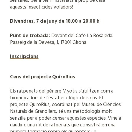
senzilles, per a tenir instal·lats a prop de casa
aquests insecticides voladors!
Divendres, 7 de juny de 18.00 a 20.00 h
Punt de trobada:
Davant del Cafè La Rosaleda.
Passeig de la Devesa, 1, 17001 Girona
Inscripcions
Cens del projecte QuiroRius
Els ratpenats del gènere Myotis s’utilitzen com a
bioindicadors de l’estat ecològic dels rius. El
projecte QuiroRius, coordinat pel Museu de Ciències
Naturals de Granollers, té una metodologia molt
senzilla per a poder censar aquestes espècies. Vine a
gaudir d’una nit de ratpenats que consistirà en una
primera formació sobre els quiròpters i el