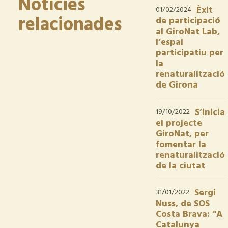
Notícies
Èxit
01/02/2024
relacionades
de participació
al GiroNat Lab,
l’espai
participatiu per
la
renaturalització
de Girona
S’inicia
19/10/2022
el projecte
GiroNat, per
fomentar la
renaturalització
de la ciutat
Sergi
31/01/2022
Nuss, de SOS
Costa Brava: “A
Catalunya