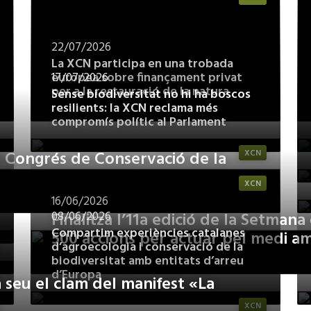
22/07/2026
La XCN participa en una trobada
europea sobre finançament privat
17/07/2026
per a la restauració de la natura
Sense biodiversitat no hi ha boscos
resilients: la XCN reclama més
compromís polític al Parlament
2n Congrés de Conservació de la
XCN
XCN
16/06/2026
Finalitza l’11a edició de la Setman
08/06/2026
Compartim experiències catalanes
500 accions per actuar pel medi a
d’agroecologia i conservació de la
biodiversitat amb entitats d’arreu
d’Europa
 seu el clam del manifest «La
XCN