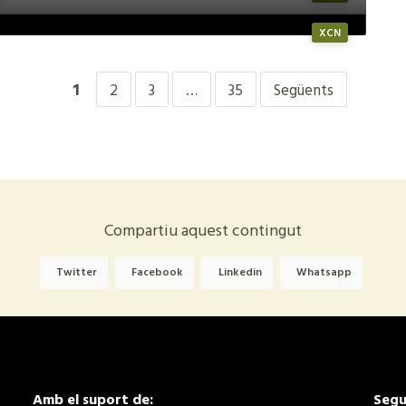
XCN
1
2
3
…
35
Següents
Compartiu aquest contingut
Twitter
Facebook
Linkedin
Whatsapp
Amb el suport de:
Segu