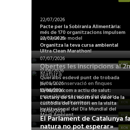
22/07/2026
Pacte per la Sobirania Alimentària:
més de 170 organitzacions impulsem
un canvi de model
22/07/2026
Organitza la teva cursa ambiental
Ultra Clean Marathon!
07/07/2026
Obertes les inscripcions al 
XCN
17/06/2026
Natura
Queralbs esdevé punt de trobada
per a la conservació en finques
16/06/2026
privades
La natura com a actiu de salut:
10/06/2026
experiències i reptes des de les
L’estany de Sils mostra el valor de la
comarques gironines
custòdia del territori en la visita
XCN
institucional del Dia Mundial del
04/06/2026
Medi Ambient
XCN
El Parlament de Catalunya fa
natura no pot esperar»
XCN