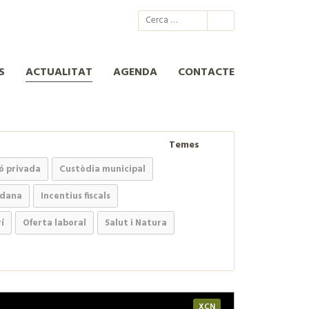
@xcn.cat
xcnatura
Xarxa per a la Conservació de la Natura
XCN
S
ACTUALITAT
AGENDA
CONTACTE
Temes
ó privada
Custòdia municipal
adana
Incentius fiscals
í
Oferta laboral
Salut i Natura
XCN