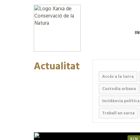
IN
Actualitat
Accés a la terra
Custodia urbana
Incidència política
Treball en xarxa
XCN