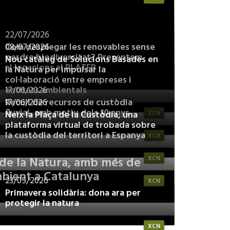
22/07/2026
Com desplegar les renovables sense
08/07/2026
perdre biodiversitat? Presentem
Nou catàleg de Solucions Basades en
al·legacions al PLATER
la Natura per impulsar la
col·laboració entre empreses i
entitats ambientals
17/06/2026
Recull de recursos de custòdia
17/06/2026
fluvial, amb motiu dels 10 anys
Neix la Plaça de la Custòdia, una
XCN
plataforma virtual de trobada sobre
la custòdia del territori a Espanya
XCN
a de la Natura, amb més de
XCN
mbient a Catalunya
23/05/2026
XCN
Primavera solidària: dona ara per
protegir la natura
XCN