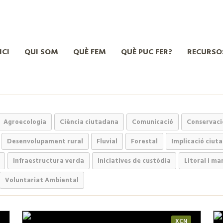
ICI
QUI SOM
QUÈ FEM
QUÈ PUC FER?
RECURSO
Agroecologia
Ciència ciutadana
Comunicació
Conservaci
Desenvolupament rural
Fluvial
Forestal
Implicació ciut
Infraestructura verda
Iniciatives de custòdia
Litoral i mar
Voluntariat Ambiental
XCN