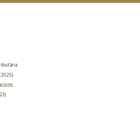
ributària
(2025)
acions
23)