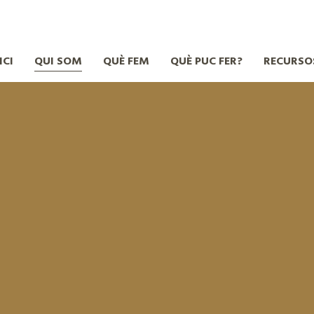
ICI
QUI SOM
QUÈ FEM
QUÈ PUC FER?
RECURSO