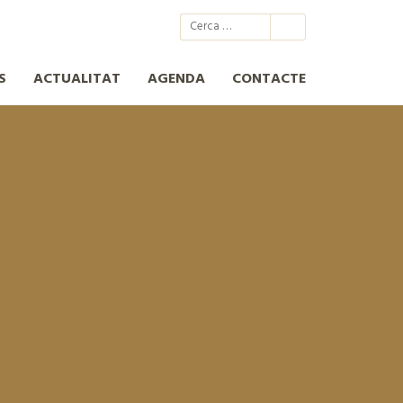
@xcn.cat
xcnatura
Xarxa per a la Conservació de la Natura
XCN
S
ACTUALITAT
AGENDA
CONTACTE