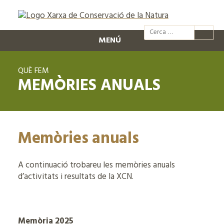
@xcn.cat
xcnatura
Xarxa per
XC
MENÚ
QUÈ FEM
MEMÒRIES ANUALS
Memòries anuals
A continuació trobareu les memòries anuals
d’activitats i resultats de la XCN.
Memòria 2025