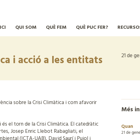
ICI
QUI SOM
QUÈ FEM
QUÈ PUC FER?
RECURSO
21 de ge
ca i acció a les entitats
ncia sobre la Crisi Climàtica i com afavorir
Més i
és el torn de la Crisi Climàtica. El catedràtic
Quan
rtes, Josep Enric Llebot Rabagliati, el
21 de gen
biental (ICTA-UAB), David Saurí i Pujol i