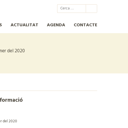
@xcn.cat
xcnatura
Xarxa per a la Conservació de la Natura
XCN
S
ACTUALITAT
AGENDA
CONTACTE
ner del 2020
nformació
er del 2020