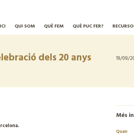
ICI
QUI SOM
QUÈ FEM
QUÈ PUC FER?
RECURSO
elebració dels 20 anys
19/09/2
Més i
rcelona.
Quan