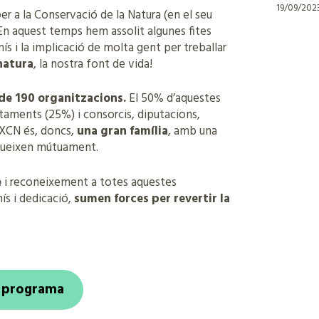
19/09/202
er a la Conservació de la Natura (en el seu
En aquest temps hem assolit algunes fites
ís i la implicació de molta gent per treballar
natura
, la nostra font de vida!
de 190 organitzacions.
El 50% d’aquestes
taments (25%) i consorcis, diputacions,
a XCN és, doncs,
una gran família
, amb una
riqueixen mútuament.
e
i reconeixement a totes aquestes
ís i dedicació,
sumen forces per revertir la
l programa