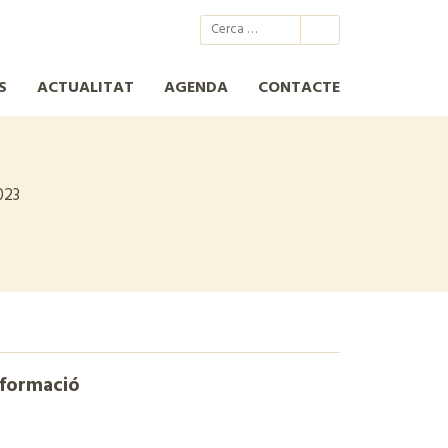
@xcn.cat
xcnatura
Xarxa per a la Conservació de la Natura
XCN
S
ACTUALITAT
AGENDA
CONTACTE
023
nformació