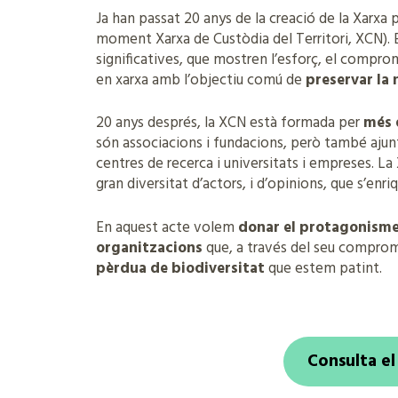
Ja han passat 20 anys de la creació de la Xarxa p
moment Xarxa de Custòdia del Territori, XCN). 
significatives, que mostren l’esforç, el comprom
en xarxa amb l’objectiu comú de
preservar la 
20 anys després, la XCN està formada per
més 
són associacions i fundacions, però també ajun
centres de recerca i universitats i empreses. L
gran diversitat d’actors, i d’opinions, que s’en
En aquest acte volem
donar el protagonism
organitzacions
que, a través del seu comprom
pèrdua de biodiversitat
que estem patint.
Consulta e