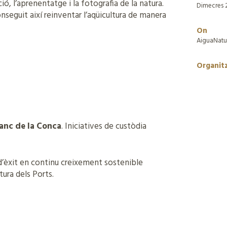
ió, l’aprenentatge i la fotografia de la natura.
Dimecres 
onseguit així reinventar l’aqüicultura de manera
On
AiguaNatur
Organit
ranc de la Conca
. Iniciatives de custòdia
d’èxit en continu creixement sostenible
ura dels Ports.