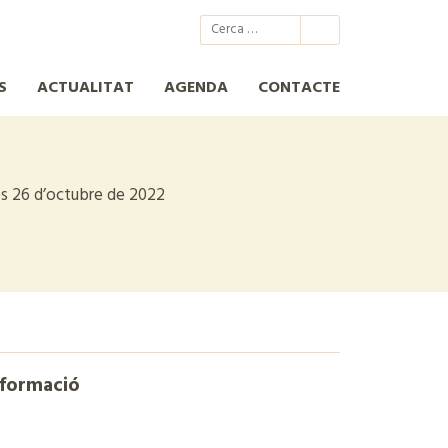
@xcn.cat
xcnatura
Xarxa per a la Conservació de la Natura
XCN
S
ACTUALITAT
AGENDA
CONTACTE
s 26 d’octubre de 2022
nformació