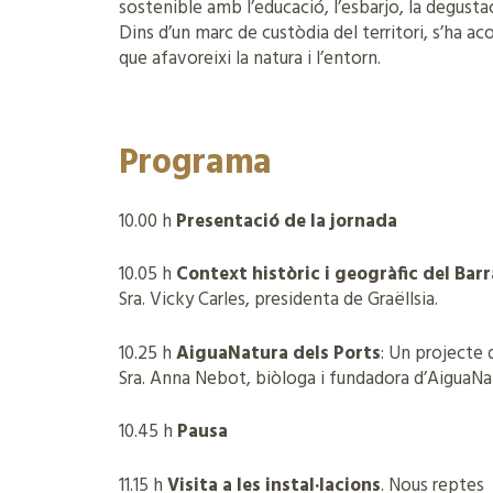
sostenible amb l’educació, l’esbarjo, la degustac
Dins d’un marc de custòdia del territori, s’ha ac
que afavoreixi la natura i l’entorn.
Programa
10.00 h
Presentació de la jornada
10.05 h
Context històric i geogràfic del Bar
Sra. Vicky Carles, presidenta de Graëllsia.
10.25 h
AiguaNatura dels Ports
: Un projecte 
Sra. Anna Nebot, biòloga i fundadora d’AiguaNat
10.45 h
Pausa
11.15 h
Visita a les instal·lacions
. Nous reptes