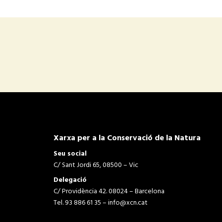
Xarxa per a la Conservació de la Natura
Seu social
C/ Sant Jordi 65, 08500 – Vic
Delegació
C/ Providència 42. 08024 – Barcelona
Tel. 93 886 61 35 –
info@xcn.cat