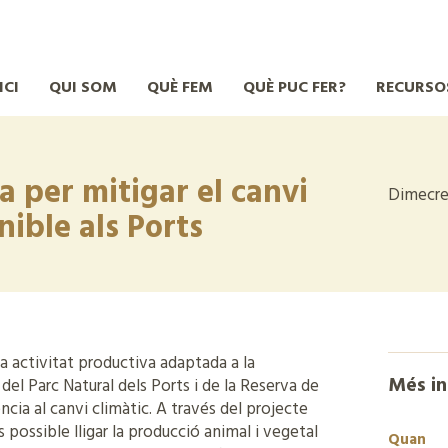
ICI
QUI SOM
QUÈ FEM
QUÈ PUC FER?
RECURSO
 per mitigar el canvi
Dimecre
nible als Ports
a activitat productiva adaptada a la
Més i
 del Parc Natural dels Ports i de la Reserva de
ncia al canvi climàtic. A través del projecte
possible lligar la producció animal i vegetal
Quan