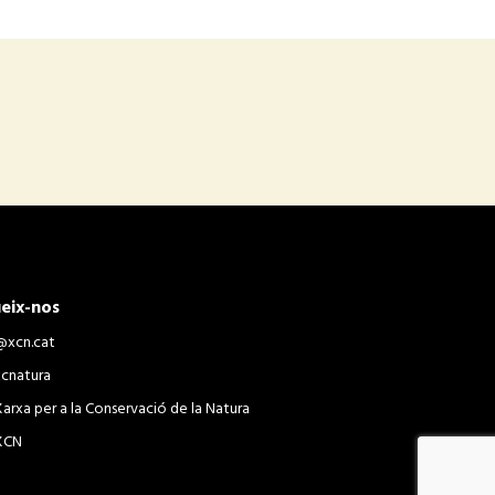
eix-nos
@xcn.cat
xcnatura
Xarxa per a la Conservació de la Natura
XCN