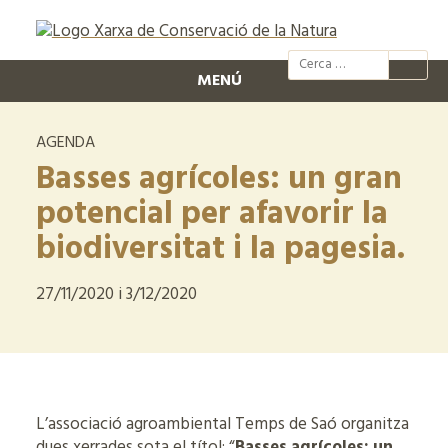
@xcn.cat
xcnatura
Xarxa per
XC
MENÚ
AGENDA
Basses agrícoles: un gran
potencial per afavorir la
biodiversitat i la pagesia.
27/11/2020 i 3/12/2020
L’associació agroambiental Temps de Saó organitza
dues xerrades sota el títol: “
Basses agrícoles: un