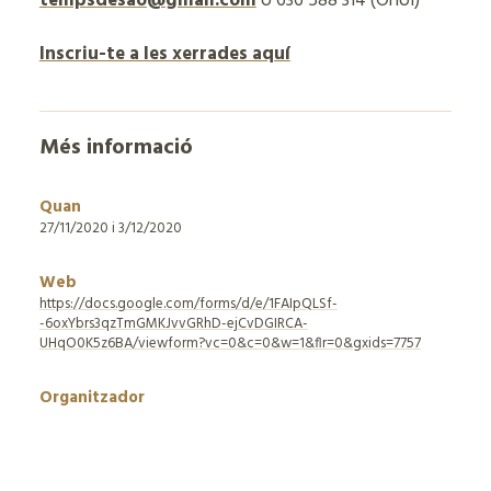
t
empsdesao@gmail.com
o
636 588 314 (Oriol)
Inscriu-te a les xerrades aquí
Més informació
Quan
27/11/2020 i 3/12/2020
Web
https://docs.google.com/forms/d/e/1FAIpQLSf-
-6oxYbrs3qzTmGMKJvvGRhD-ejCvDGIRCA-
UHqO0K5z6BA/viewform?vc=0&c=0&w=1&flr=0&gxids=7757
Organitzador