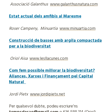
Associació Galanthus
www.galanthusnatura.com
Estat actual dels amfibis al Maresme
Roser Campeny, Minuartia
www.minuartia.com
Construcció de basses amb argila compactada
per a la biodiversitat
Oriol Aisa
www.lesllacunes.com
Com fem possible millorar la biodiversitat?
Aliances, Xarxes i Finançament pel Capital
Natural
Jordi Pietx
www.jordipietx.net
Per qualsevol dubte, podeu escriure’ns