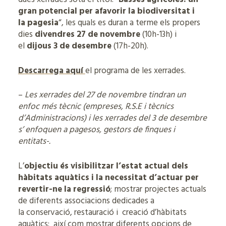
gran potencial per afavorir la biodiversitat i
la pagesia
“, les quals es duran a terme els propers
dies
divendres 27 de novembre
(10h-13h) i
el
dijous 3 de desembre
(17h-20h).
Descarrega aquí
el programa de les xerrades.
–
Les xerrades del 27 de novembre tindran un
enfoc més tècnic (empreses, R.S.E i tècnics
d’Administracions) i les xerrades del 3 de desembre
s’ enfoquen a pagesos, gestors de finques i
entitats-.
L’
objectiu és visibilitzar l’estat actual dels
hàbitats aquàtics i la necessitat d’actuar per
revertir-ne la regressió
; mostrar projectes actuals
de diferents associacions dedicades a
la conservació, restauració i creació d’hàbitats
aquàtics; així com mostrar diferents opcions de