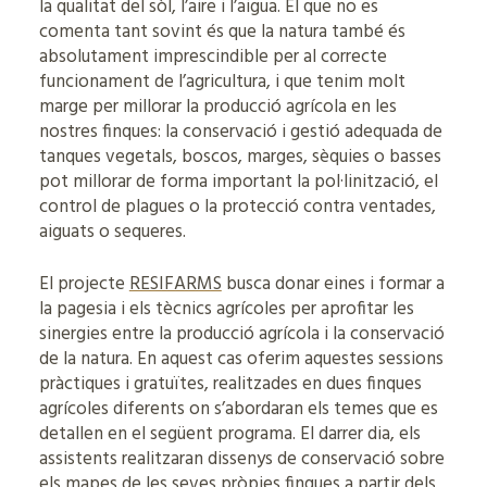
la qualitat del sòl, l’aire i l’aigua. El que no es
comenta tant sovint és que la natura també és
absolutament imprescindible per al correcte
funcionament de l’agricultura, i que tenim molt
marge per millorar la producció agrícola en les
nostres finques: la conservació i gestió adequada de
tanques vegetals, boscos, marges, sèquies o basses
pot millorar de forma important la pol·linització, el
control de plagues o la protecció contra ventades,
aiguats o sequeres.
El projecte
RESIFARMS
busca donar eines i formar a
la pagesia i els tècnics agrícoles per aprofitar les
sinergies entre la producció agrícola i la conservació
de la natura. En aquest cas oferim aquestes sessions
pràctiques i gratuïtes, realitzades en dues finques
agrícoles diferents on s’abordaran els temes que es
detallen en el següent programa. El darrer dia, els
assistents realitzaran dissenys de conservació sobre
els mapes de les seves pròpies finques a partir dels