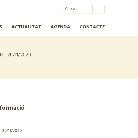
@xcn.cat
xcnatura
Xarxa per a la Conservació de la Natura
XCN
S
ACTUALITAT
AGENDA
CONTACTE
0 - 26/11/2020
nformació
 - 26/11/2020