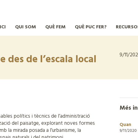
ICI
QUI SOM
QUÈ FEM
QUÈ PUC FER?
RECURSO
9/11/202
e des de l’escala local
Més i
ables polítics i tècnics de l’administració
ització del paisatge, explorant noves formes
Quan
amb la mirada posada a l’urbanisme, la
9/11/2020
spais naturals i del patrimoni.