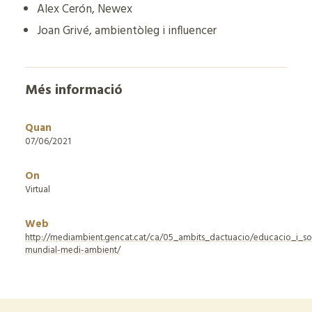
Alex Cerón, Newex
Joan Grivé, ambientòleg i influencer
Més informació
Quan
07/06/2021
On
Virtual
Web
http://mediambient.gencat.cat/ca/05_ambits_dactuacio/educacio_i_sost
mundial-medi-ambient/