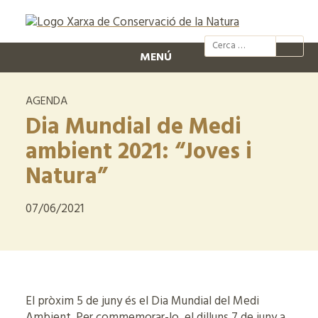
@xcn.cat
xcnatura
Xarxa per
XC
MENÚ
AGENDA
Dia Mundial de Medi
ambient 2021: “Joves i
Natura”
07/06/2021
El pròxim 5 de juny és el Dia Mundial del Medi
Ambient. Per commemorar-lo, el dilluns 7 de juny a