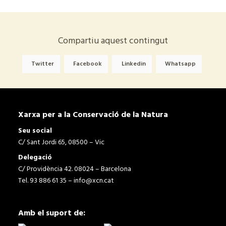
Compartiu aquest contingut
Twitter
Facebook
Linkedin
Whatsapp
Xarxa per a la Conservació de la Natura
Seu social
C/ Sant Jordi 65, 08500 – Vic
Delegació
C/ Providència 42. 08024 – Barcelona
Tel. 93 886 61 35 –
info@xcn.cat
Amb el suport de: