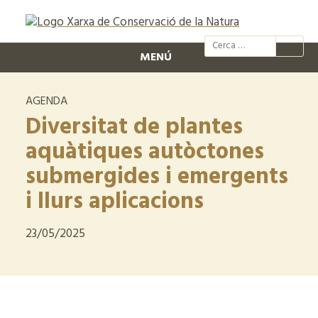
@xcn.cat
xcnatura
Xarxa per
XC
MENÚ
AGENDA
Diversitat de plantes
aquàtiques autòctones
submergides i emergents
i llurs aplicacions
23/05/2025