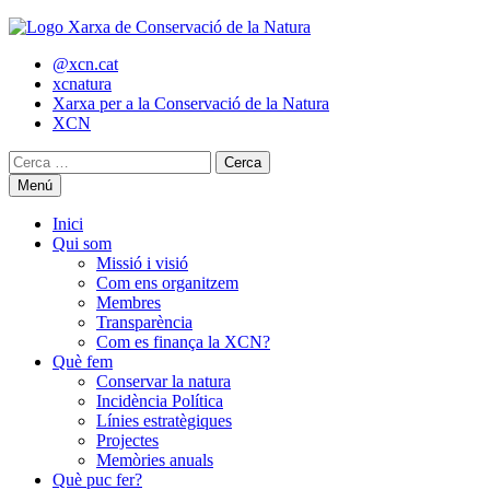
@xcn.cat
xcnatura
Xarxa per a la Conservació de la Natura
XCN
Menú
Inici
Qui som
Missió i visió
Com ens organitzem
Membres
Transparència
Com es finança la XCN?
Què fem
Conservar la natura
Incidència Política
Línies estratègiques
Projectes
Memòries anuals
Què puc fer?