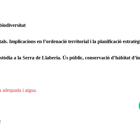
 biodiversitat
als. Implicacions en l’ordenació territorial i la planificació estratèg
tòdia a la Serra de Llaberia. Ús públic, conservació d’hàbitat d’int
a adequada i aigua.
t