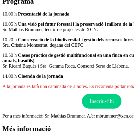
Programa
10.00 h
Presentació de la jornada
10.05 h
Una visió pel futur forestal i la preservació i millora de la
Sr. Mathias Brummer, tècnic de projectes de XCN.
10.20 h
Conservació de la biodiversitat i gestió dels recursos forest
Sra. Cristina Montserrat, degana del CEFC.
10.50 h
Casos pràctics de gestió multifuncional en una finca en cus
anuals, basòfils)
Sr. Ricard Baqués i Sra. Gemma Roca, Consorci Serra de Llaberia.
14.00 h
Cloenda de la jornada
A la jornada es farà una caminada de 3 hores. Es recomana portar rob
Inscriu-t’hi
Per a més informació: Sr. Mathias Brummer. A/e: mbrummer@xcn.ca
Més informació