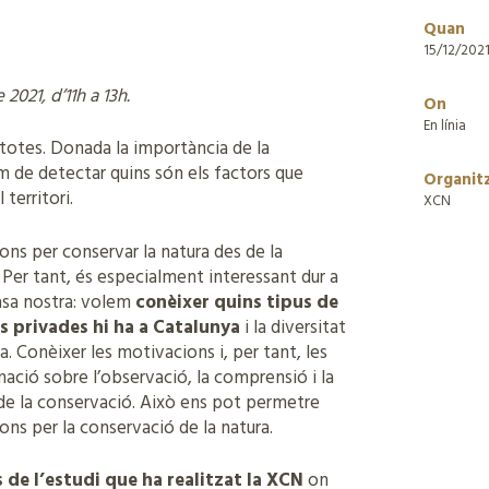
Quan
15/12/202
021, d’11h a 13h.
On
En línia
 totes. Donada la importància de la
em de detectar quins són els factors que
Organit
territori.
XCN
ions per conservar la natura des de la
Per tant, és especialment interessant dur a
casa nostra: volem
conèixer quins tipus de
s privades hi ha a Catalunya
i la diversitat
. Conèixer les motivacions i, per tant, les
ació sobre l’observació, la comprensió i la
 de la conservació. Això ens pot permetre
ions per la conservació de la natura.
 de l’estudi que ha realitzat la XCN
on