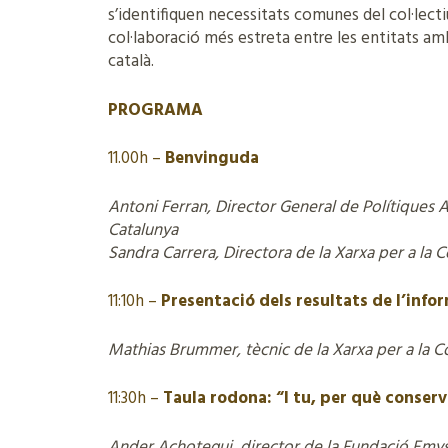
s’identifiquen necessitats comunes del col·lecti
col·laboració més estreta entre les entitats ambi
català.
PROGRAMA
11.00h –
Benvinguda
Antoni Ferran, Director General de Polítiques A
Catalunya
Sandra Carrera, Directora de la Xarxa per a la 
11:10h –
Presentació dels resultats de l’info
Mathias Brummer, tècnic de la Xarxa per a la C
11:30h –
Taula rodona: “I tu, per què conserv
Ander Achotegui, director de la Fundació Emys