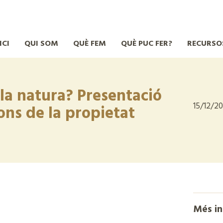
ICI
QUI SOM
QUÈ FEM
QUÈ PUC FER?
RECURSO
 la natura? Presentació
15/12/20
ons de la propietat
Més i