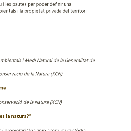
u i les pautes per poder definir una
entals i la propietat privada del territori
mbientals i Medi Natural de la Generalitat de
Conservació de la Natura (XCN)
rme
onservació de la Natura (XCN)
es la natura?”
 i propietari/ària amb acord de custòdia