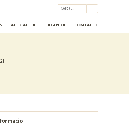
@xcn.cat
xcnatura
Xarxa per a la Conservació de la Natura
XCN
S
ACTUALITAT
AGENDA
CONTACTE
21
nformació