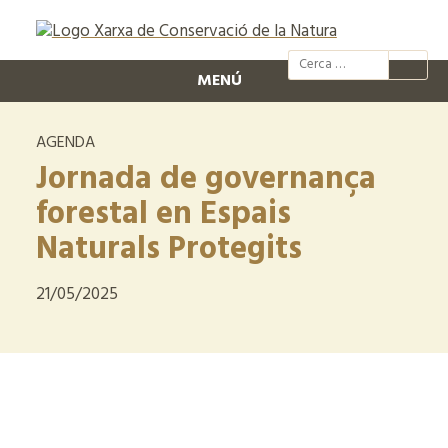
@xcn.cat
xcnatura
Xarxa per
XC
MENÚ
AGENDA
Jornada de governança
forestal en Espais
Naturals Protegits
21/05/2025