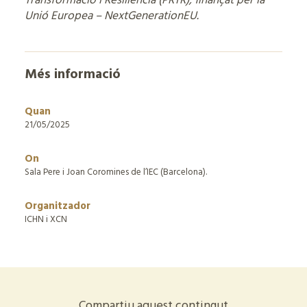
Transformació i Resiliència (PRTR), finançat per la
Unió Europea – NextGenerationEU.
Més informació
Quan
21/05/2025
On
Sala Pere i Joan Coromines de l’IEC (Barcelona).
Organitzador
ICHN i XCN
Compartiu aquest contingut