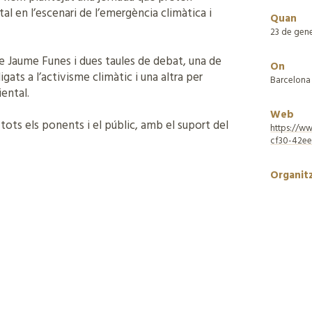
al en l’escenari de l’emergència climàtica i
Quan
23 de gen
e Jaume Funes i dues taules de debat, una de
On
igats a l’activisme climàtic i una altra per
Barcelona
ental.
Web
 tots els ponents i el públic, amb el suport del
https://w
cf30-42e
Organit