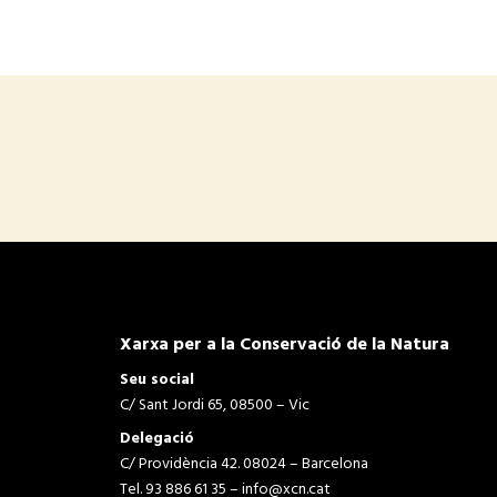
Xarxa per a la Conservació de la Natura
Seu social
C/ Sant Jordi 65, 08500 – Vic
Delegació
C/ Providència 42. 08024 – Barcelona
Tel. 93 886 61 35 –
info@xcn.cat