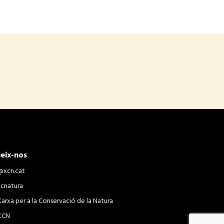
eix-nos
@xcn.cat
xcnatura
Xarxa per a la Conservació de la Natura
XCN