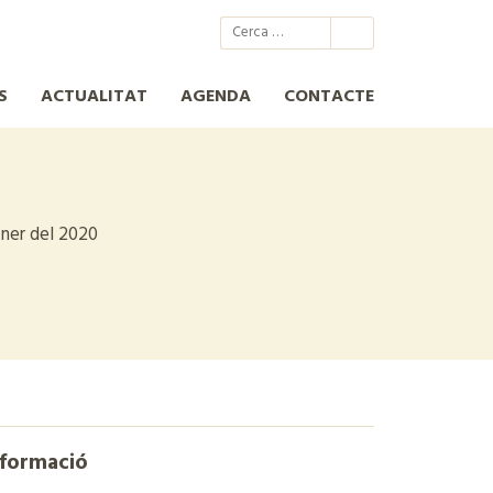
@xcn.cat
xcnatura
Xarxa per a la Conservació de la Natura
XCN
S
ACTUALITAT
AGENDA
CONTACTE
ener del 2020
nformació