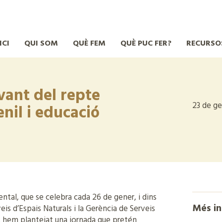
ICI
QUI SOM
QUÈ FEM
QUÈ PUC FER?
RECURSO
vant del repte
23 de g
nil i educació
tal, que se celebra cada 26 de gener, i dins
Més i
eis d’Espais Naturals i la Gerència de Serveis
 hem plantejat una jornada que pretén