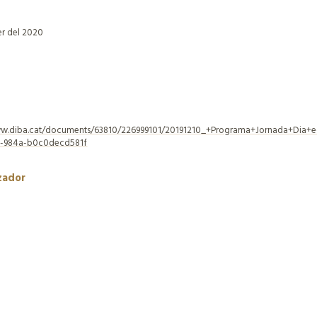
er del 2020
ww.diba.cat/documents/63810/226999101/20191210_+Programa+Jornada+Dia+
e-984a-b0c0decd581f
zador