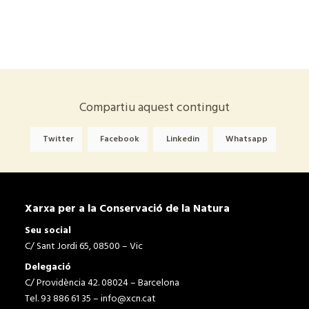
Compartiu aquest contingut
Twitter
Facebook
Linkedin
Whatsapp
Xarxa per a la Conservació de la Natura
Seu social
C/ Sant Jordi 65, 08500 – Vic
Delegació
C/ Providència 42. 08024 – Barcelona
Tel. 93 886 61 35 –
info@xcn.cat