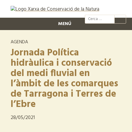
@xcn.cat
xcnatura
Xarxa per
XC
MENÚ
AGENDA
Jornada Política
hidràulica i conservació
del medi fluvial en
l’àmbit de les comarques
de Tarragona i Terres de
l’Ebre
28/05/2021