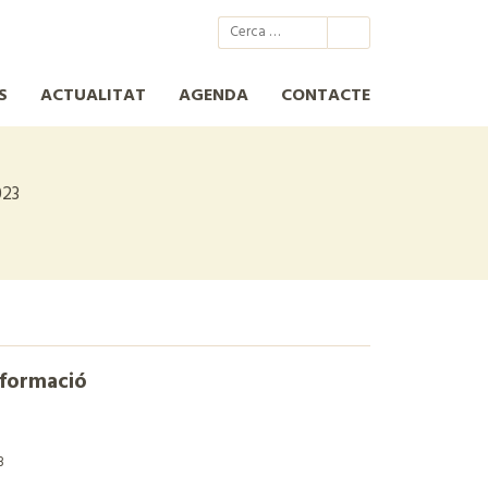
@xcn.cat
xcnatura
Xarxa per a la Conservació de la Natura
XCN
S
ACTUALITAT
AGENDA
CONTACTE
023
nformació
3