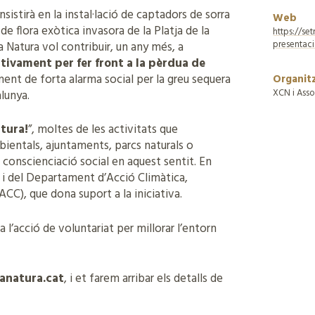
nsistirà en la instal·lació de captadors de sorra
Web
 de flora exòtica invasora de la Platja de la
https://s
presentac
Natura vol contribuir, un any més, a
ctivament per fer front a la pèrdua de
nt de forta alarma social per la greu sequera
Organit
XCN i Asso
alunya.
tura!
”, moltes de les activitats que
bientals, ajuntaments, parcs naturals o
 conscienciació social en aquest sentit. En
 i del Departament d’Acció Climàtica,
CC), que dona suport a la iniciativa.
 l’acció de voluntariat per millorar l’entorn
anatura.cat
, i et farem arribar els detalls de