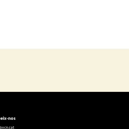
eix-nos
@xcn.cat