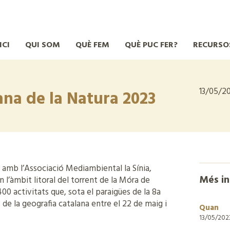
ICI
QUI SOM
QUÈ FEM
QUÈ PUC FER?
RECURSO
13/05/2
ana de la Natura 2023
t amb l’Associació Mediambiental la Sínia,
Més i
 l’àmbit litoral del torrent de la Móra de
0 activitats que, sota el paraigües de la 8a
 de la geografia catalana entre el 22 de maig i
Quan
13/05/202