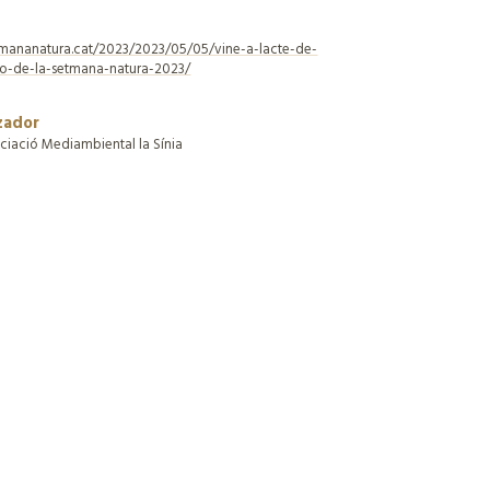
etmananatura.cat/2023/2023/05/05/vine-a-lacte-de-
io-de-la-setmana-natura-2023/
zador
ciació Mediambiental la Sínia