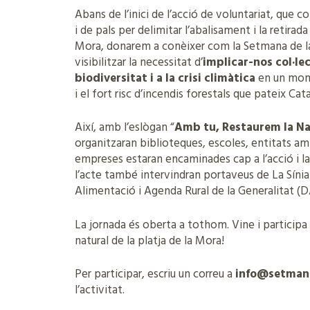
Abans de l’inici de l’acció de voluntariat, que co
i de pals per delimitar l’abalisament i la retirada
Mora, donarem a conèixer com la Setmana de la 
visibilitzar la necessitat d’
implicar-nos col·le
biodiversitat i a la crisi climàtica
en un mome
i el fort risc d’incendis forestals que pateix Cat
Així, amb l’eslògan “
Amb tu, Restaurem la Na
organitzaran biblioteques, escoles, entitats am
empreses estaran encaminades cap a l’acció i la
l’acte també intervindran portaveus de La Sínia
Alimentació i Agenda Rural de la Generalitat (DA
La jornada és oberta a tothom. Vine i participa a
natural de la platja de la Mora!
Per participar, escriu un correu a
info@setman
l’activitat.