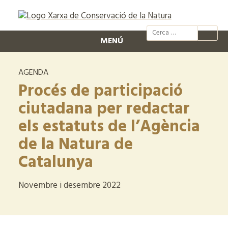
@xcn.cat
xcnatura
Xarxa per
XC
MENÚ
AGENDA
Procés de participació
ciutadana per redactar
els estatuts de l’Agència
de la Natura de
Catalunya
Novembre i desembre 2022