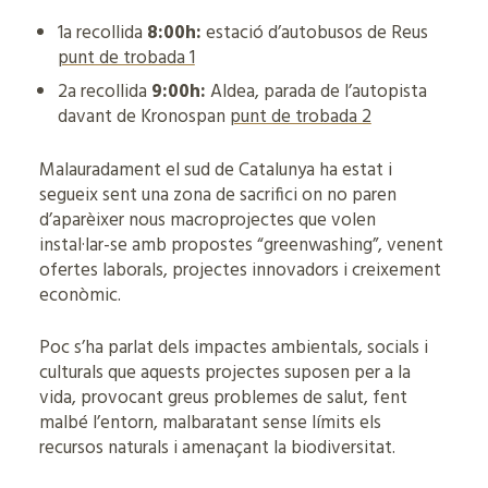
1a recollida
8:00h:
estació d’autobusos de Reus
punt de trobada 1
2a recollida
9:00h:
Aldea, parada de l’autopista
davant de Kronospan
punt de trobada 2
Malauradament el sud de Catalunya ha estat i
segueix sent una zona de sacrifici on no paren
d’aparèixer nous macroprojectes que volen
instal·lar-se amb propostes “greenwashing”, venent
ofertes laborals, projectes innovadors i creixement
econòmic.
Poc s’ha parlat dels impactes ambientals, socials i
culturals que aquests projectes suposen per a la
vida, provocant greus problemes de salut, fent
malbé l’entorn, malbaratant sense límits els
recursos naturals i amenaçant la biodiversitat.