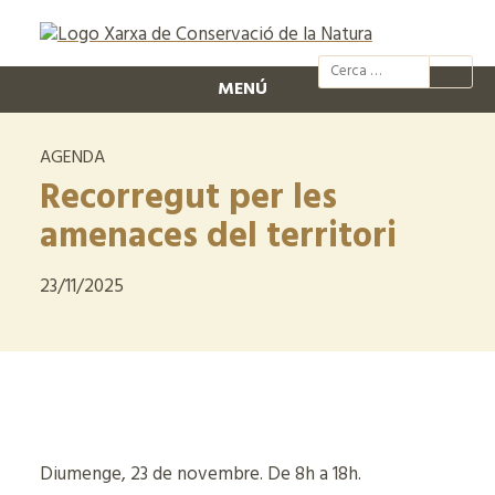
@xcn.cat
xcnatura
Xarxa per
XC
MENÚ
AGENDA
Recorregut per les
amenaces del territori
23/11/2025
Diumenge, 23 de novembre. De 8h a 18h.