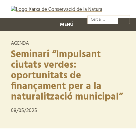
@xcn.cat
xcnatura
Xarxa per
XC
MENÚ
AGENDA
Seminari “Impulsant
ciutats verdes:
oportunitats de
finançament per a la
naturalització municipal”
08/05/2025