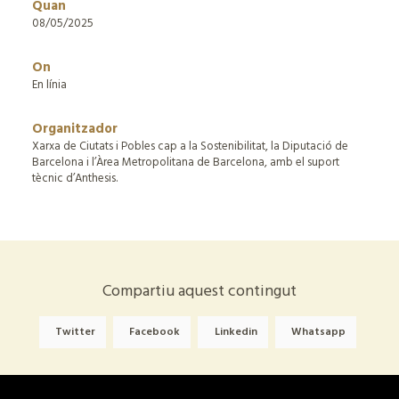
Quan
08/05/2025
On
En línia
Organitzador
Xarxa de Ciutats i Pobles cap a la Sostenibilitat, la Diputació de
Barcelona i l’Àrea Metropolitana de Barcelona, amb el suport
tècnic d’Anthesis.
Compartiu aquest contingut
Twitter
Facebook
Linkedin
Whatsapp