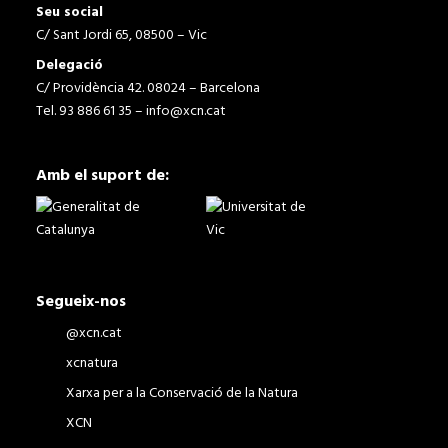
Seu social
C/ Sant Jordi 65, 08500 – Vic
Delegació
C/ Providència 42. 08024 – Barcelona
Tel. 93 886 61 35 –
info@xcn.cat
Amb el suport de:
Segueix-nos
@xcn.cat
xcnatura
Xarxa per a la Conservació de la Natura
XCN