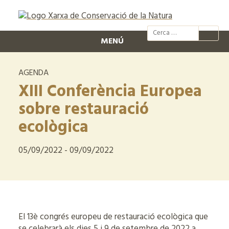
@xcn.cat
xcnatura
Xarxa per
XC
MENÚ
AGENDA
XIII Conferència Europea
sobre restauració
ecològica
05/09/2022 - 09/09/2022
El 13è congrés europeu de restauració ecològica que
se celebrarà els dies 5 i 9 de setembre de 2022 a