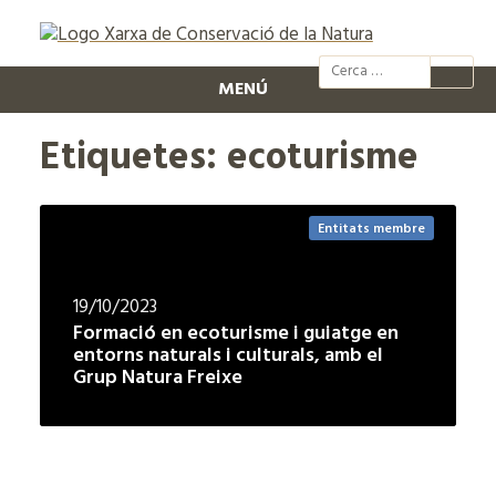
@xcn.cat
xcnatura
Xarxa per
XC
MENÚ
Etiquetes: ecoturisme
Entitats membre
19/10/2023
Formació en ecoturisme i guiatge en
entorns naturals i culturals, amb el
Grup Natura Freixe