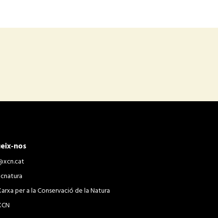
eix-nos
@xcn.cat
xcnatura
Xarxa per a la Conservació de la Natura
XCN