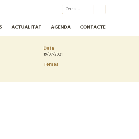
@xcn.cat
xcnatura
Xarxa per a la Conservació de la Natura
XCN
S
ACTUALITAT
AGENDA
CONTACTE
Data
19/07/2021
Temes