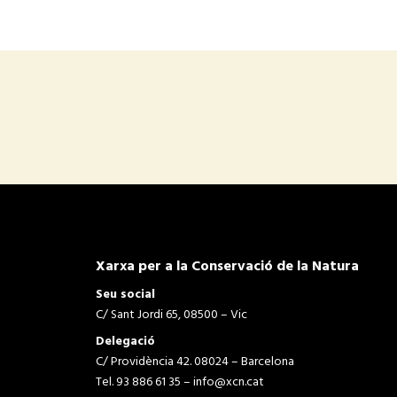
Xarxa per a la Conservació de la Natura
Seu social
C/ Sant Jordi 65, 08500 – Vic
Delegació
C/ Providència 42. 08024 – Barcelona
Tel. 93 886 61 35 –
info@xcn.cat