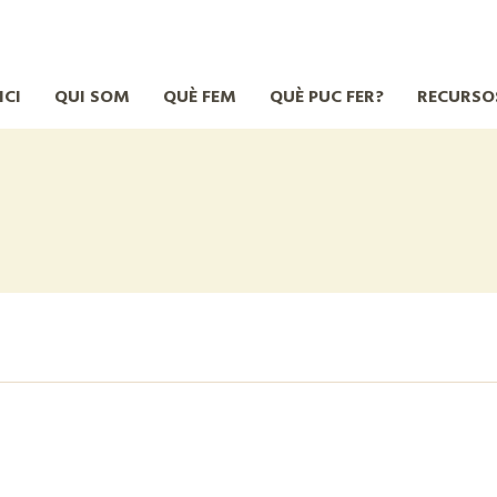
ICI
QUI SOM
QUÈ FEM
QUÈ PUC FER?
RECURSO