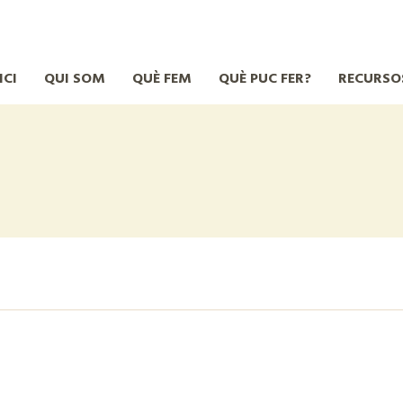
ICI
QUI SOM
QUÈ FEM
QUÈ PUC FER?
RECURSO