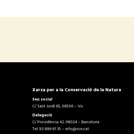
Xarxa per a la Conservació de la Natura
Seu social
C/ Sant Jordi 65, 08500 – Vic
Delegació
C/ Providència 42. 08024 – Barcelona
Tel. 93 886 61 35 –
info@xcn.cat