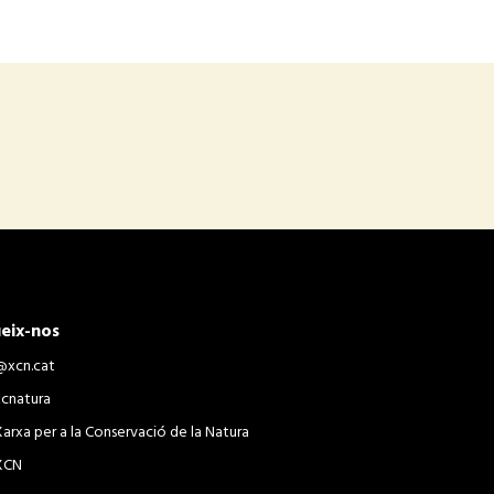
eix-nos
@xcn.cat
xcnatura
Xarxa per a la Conservació de la Natura
XCN