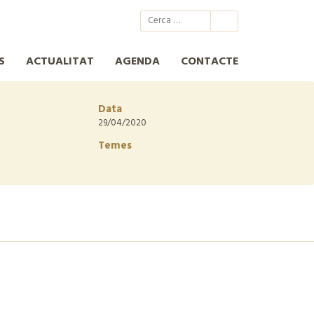
@xcn.cat
xcnatura
Xarxa per a la Conservació de la Natura
XCN
S
ACTUALITAT
AGENDA
CONTACTE
Data
29/04/2020
Temes