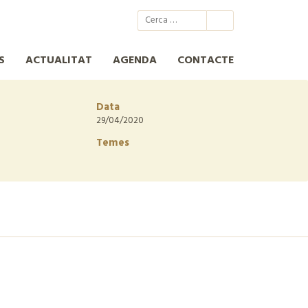
@xcn.cat
xcnatura
Xarxa per a la Conservació de la Natura
XCN
S
ACTUALITAT
AGENDA
CONTACTE
Data
29/04/2020
Temes