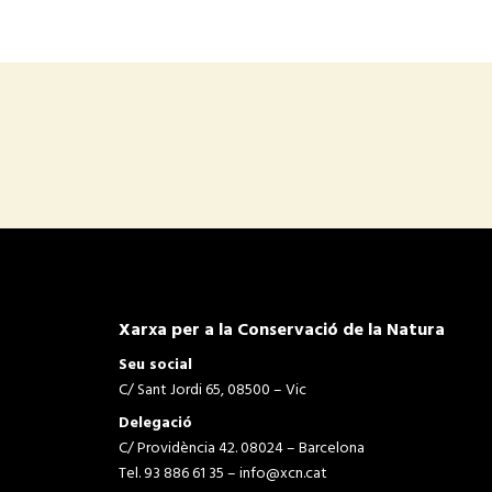
Xarxa per a la Conservació de la Natura
Seu social
C/ Sant Jordi 65, 08500 – Vic
Delegació
C/ Providència 42. 08024 – Barcelona
Tel. 93 886 61 35 –
info@xcn.cat