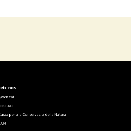
eix-nos
@xcn.cat
xcnatura
Xarxa per a la Conservació de la Natura
XCN