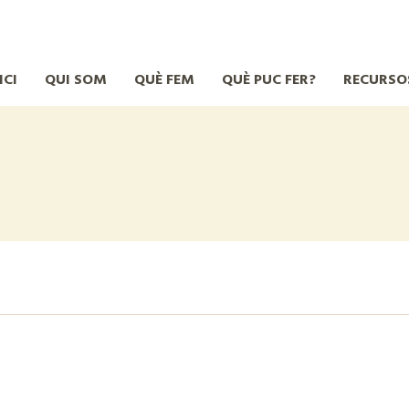
ICI
QUI SOM
QUÈ FEM
QUÈ PUC FER?
RECURSO