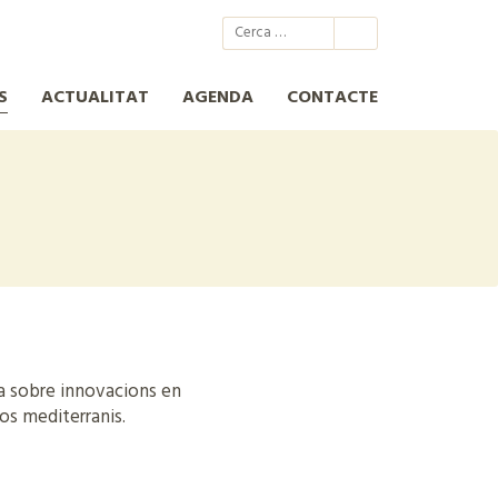
@xcn.cat
xcnatura
Xarxa per a la Conservació de la Natura
XCN
S
ACTUALITAT
AGENDA
CONTACTE
ta sobre innovacions en
cos mediterranis.