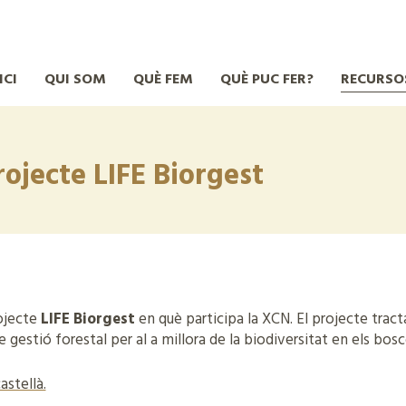
ICI
QUI SOM
QUÈ FEM
QUÈ PUC FER?
RECURSO
rojecte LIFE Biorgest
rojecte
LIFE Biorgest
en què participa la XCN. El projecte trac
 gestió forestal per al a millora de la biodiversitat en els bos
astellà.