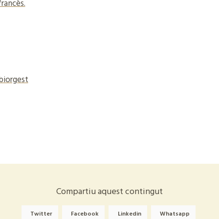
francès.
biorgest
Compartiu aquest contingut
Twitter
Facebook
Linkedin
Whatsapp