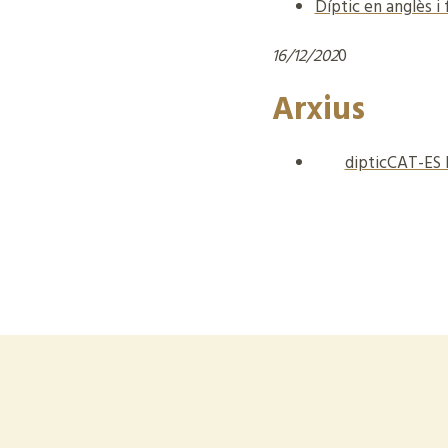
Díptic en anglès i 
16/12/202
0
Arxius
dipticCAT-ES 