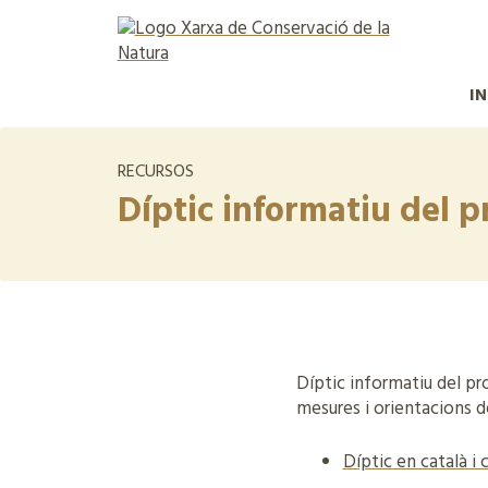
IN
RECURSOS
Díptic informatiu del p
Díptic informatiu del p
mesures i orientacions de
Díptic en català i c