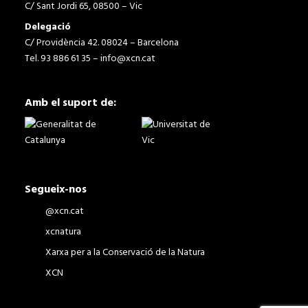
C/ Sant Jordi 65, 08500 – Vic
Delegació
C/ Providència 42. 08024 – Barcelona
Tel. 93 886 61 35 –
info@xcn.cat
Amb el suport de:
Segueix-nos
@xcn.cat
xcnatura
Xarxa per a la Conservació de la Natura
XCN