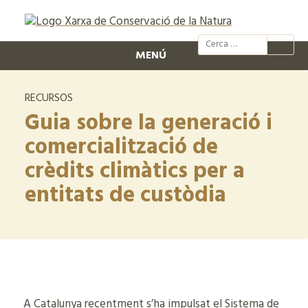
@xcn.cat
xcnatura
Xarxa per
XC
MENÚ
RECURSOS
Guia sobre la generació i
comercialització de
crèdits climàtics per a
entitats de custòdia
A Catalunya recentment s’ha impulsat el Sistema de