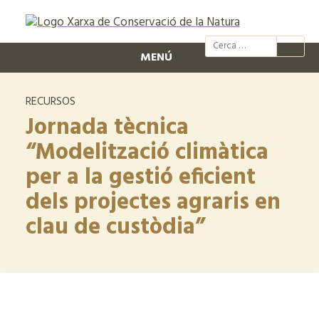
@xcn.cat
xcnatura
Xarxa per
XC
MENÚ
RECURSOS
Jornada tècnica
“Modelització climàtica
per a la gestió eficient
dels projectes agraris en
clau de custòdia”