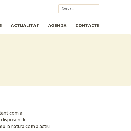
@xcn.cat
xcnatura
Xarxa per a la Conservació de la Natura
XCN
S
ACTUALITAT
AGENDA
CONTACTE
rtant com a
, disposen de
mb la natura com a actiu