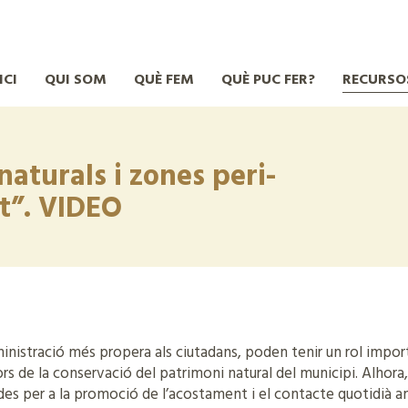
ICI
QUI SOM
QUÈ FEM
QUÈ PUC FER?
RECURSO
naturals i zones peri-
ut”. VIDEO
ministració més propera als ciutadans, poden tenir un rol impo
s de la conservació del patrimoni natural del municipi. Alhora
des per a la promoció de l’acostament i el contacte quotidià a