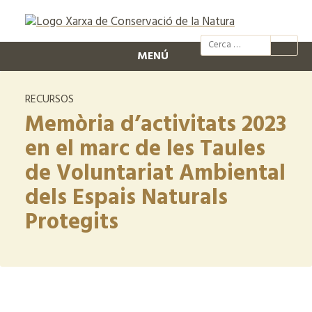
@xcn.cat
xcnatura
Xarxa per
XC
MENÚ
RECURSOS
Memòria d’activitats 2023
en el marc de les Taules
de Voluntariat Ambiental
dels Espais Naturals
Protegits