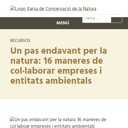
@xcn.cat
xcnatura
Xarxa per
XC
MENÚ
RECURSOS
Un pas endavant per la
natura: 16 maneres de
col·laborar empreses i
entitats ambientals