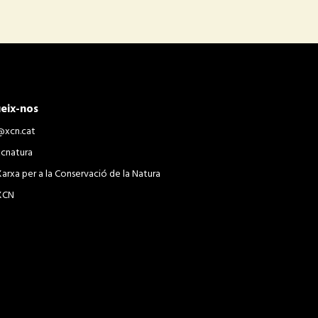
eix-nos
@xcn.cat
xcnatura
Xarxa per a la Conservació de la Natura
XCN