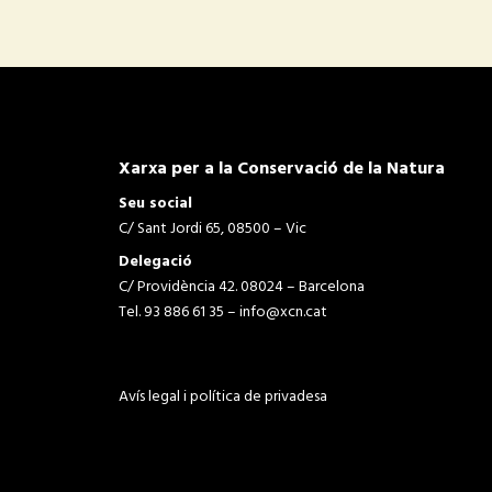
Xarxa per a la Conservació de la Natura
Seu social
C/ Sant Jordi 65, 08500 – Vic
Delegació
C/ Providència 42. 08024 – Barcelona
Tel. 93 886 61 35 –
info@xcn.cat
Avís legal i política de privadesa