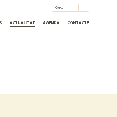
@xcn.cat
xcnatura
Xarxa per a la Conservació de la Natura
XCN
S
ACTUALITAT
AGENDA
CONTACTE