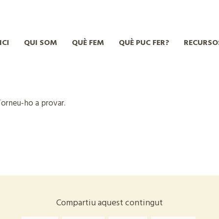
ICI
QUI SOM
QUÈ FEM
QUÈ PUC FER?
RECURSO
Torneu-ho a provar.
Compartiu aquest contingut