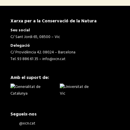
Xarxa per a la Conservació de la Natura
Seu social
C/ Sant Jordi 65, 08500 – Vic
Delegació
C/ Providència 42. 08024 – Barcelona
Tel. 93 886 61 35 –
info@xcn.cat
Amb el suport de:
Segueix-nos
@xcn.cat