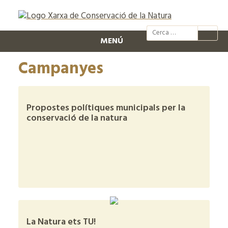
@xcn.cat
xcnatura
Xarxa per
XC
MENÚ
Campanyes
Propostes polítiques municipals per la
conservació de la natura
+
La Natura ets TU!