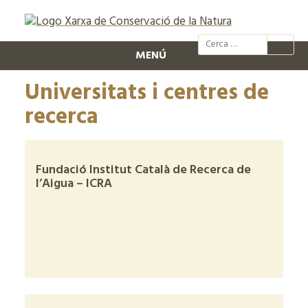
@xcn.cat
xcnatura
Xarxa per
XC
MENÚ
Universitats i centres de
recerca
Fundació Institut Català de Recerca de
l’Aigua – ICRA