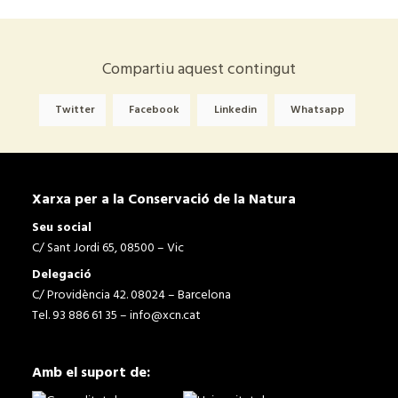
Compartiu aquest contingut
Twitter
Facebook
Linkedin
Whatsapp
Xarxa per a la Conservació de la Natura
Seu social
C/ Sant Jordi 65, 08500 – Vic
Delegació
C/ Providència 42. 08024 – Barcelona
Tel. 93 886 61 35 –
info@xcn.cat
Amb el suport de: