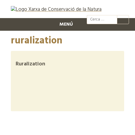
@xcn.cat
xcnatura
Xarxa per
XC
MENÚ
ruralization
Ruralization
+