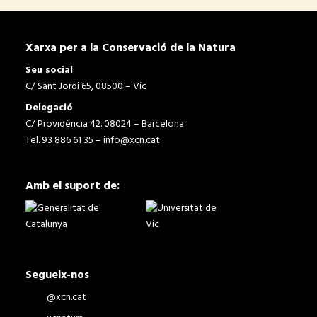
Xarxa per a la Conservació de la Natura
Seu social
C/ Sant Jordi 65, 08500 – Vic
Delegació
C/ Providència 42. 08024 – Barcelona
Tel. 93 886 61 35 –
info@xcn.cat
Amb el suport de:
Segueix-nos
@xcn.cat