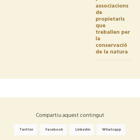
associacions
de
propietaris
que
treballen per
la
conservació
de la natura
Compartiu aquest contingut
Twitter
Facebook
Linkedin
Whatsapp