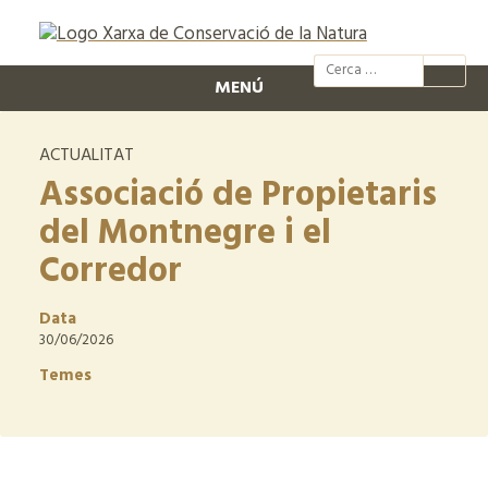
@xcn.cat
xcnatura
Xarxa per
XC
MENÚ
ACTUALITAT
Associació de Propietaris
del Montnegre i el
Corredor
Data
30/06/2026
Temes