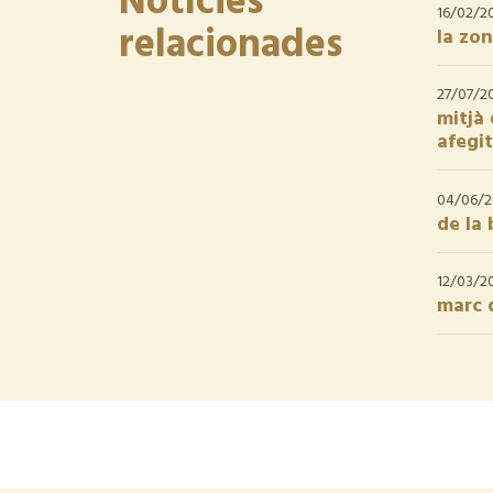
Notícies
16/02/2
relacionades
la zo
27/07/2
mitjà 
afegi
04/06/
de la 
12/03/2
marc d