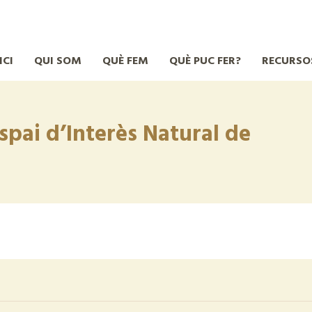
ICI
QUI SOM
QUÈ FEM
QUÈ PUC FER?
RECURSO
Espai d’Interès Natural de