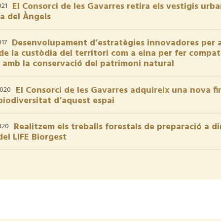
El Consorci de les Gavarres retira els vestigis urba
021
na del Àngels
Desenvolupament d’estratègies innovadores per a l
017
de la custòdia del territori com a eina per fer compat
t amb la conservació del patrimoni natural
El Consorci de les Gavarres adquireix una nova fi
2020
biodiversitat d’aquest espai
Realitzem els treballs forestals de preparació a d
020
el LIFE Biorgest