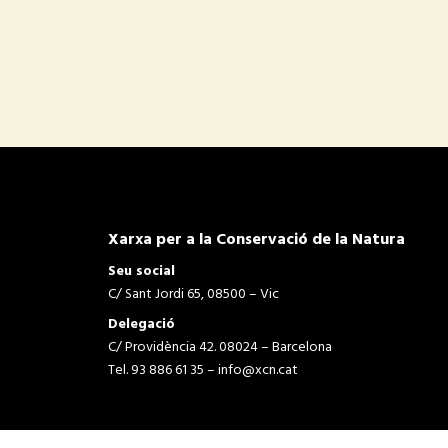
Xarxa per a la Conservació de la Natura
Seu social
C/ Sant Jordi 65, 08500 – Vic
Delegació
C/ Providència 42. 08024 – Barcelona
Tel. 93 886 61 35 –
info@xcn.cat
Avís legal i política de privadesa