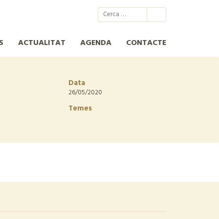
@xcn.cat
xcnatura
Xarxa per a la Conservació de la Natura
XCN
S
ACTUALITAT
AGENDA
CONTACTE
Data
26/05/2020
Temes