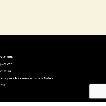
eix-nos
@xcn.cat
xcnatura
Xarxa per a la Conservació de la Natura
XCN