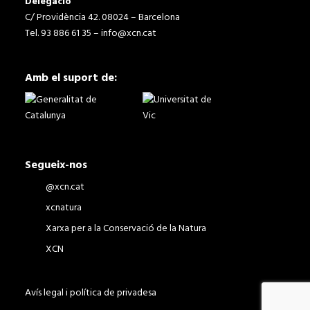
Delegació
C/ Providència 42. 08024 – Barcelona
Tel. 93 886 61 35 –
info@xcn.cat
Amb el suport de:
Segueix-nos
@xcn.cat
xcnatura
Xarxa per a la Conservació de la Natura
XCN
Avís legal i política de privadesa