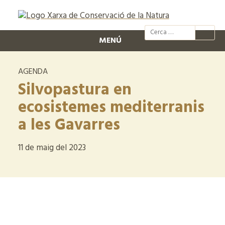
@xcn.cat
xcnatura
Xarxa per
XC
MENÚ
AGENDA
Silvopastura en
ecosistemes mediterranis
a les Gavarres
11 de maig del 2023