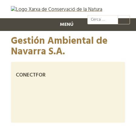
@xcn.cat
xcnatura
Xarxa per
XC
MENÚ
Gestión Ambiental de
Navarra S.A.
CONECTFOR
+