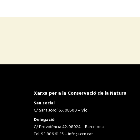
Xarxa per a la Conservació de la Natura
Seu social
C/ Sant Jordi 65, 08500 – Vic
Delegació
C/ Providència 42. 08024 – Barcelona
Tel. 93 886 61 35 –
info@xcn.cat