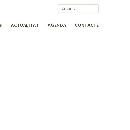
@xcn.cat
xcnatura
Xarxa per a la Conservació de la Natura
XCN
S
ACTUALITAT
AGENDA
CONTACTE