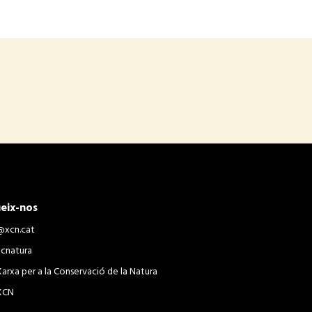
eix-nos
@xcn.cat
xcnatura
Xarxa per a la Conservació de la Natura
XCN