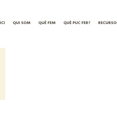
ICI
QUI SOM
QUÈ FEM
QUÈ PUC FER?
RECURSO