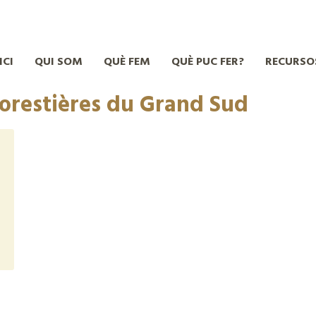
ICI
QUI SOM
QUÈ FEM
QUÈ PUC FER?
RECURSO
restières du Grand Sud