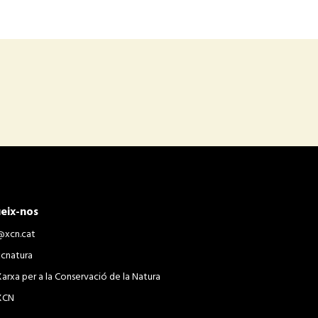
eix-nos
@xcn.cat
xcnatura
Xarxa per a la Conservació de la Natura
XCN