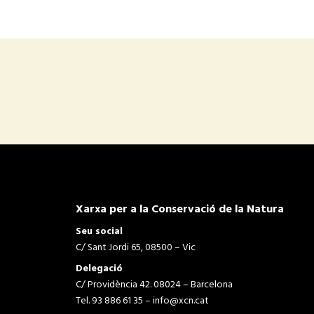
Xarxa per a la Conservació de la Natura
Seu social
C/ Sant Jordi 65, 08500 – Vic
Delegació
C/ Providència 42. 08024 – Barcelona
Tel. 93 886 61 35 –
info@xcn.cat