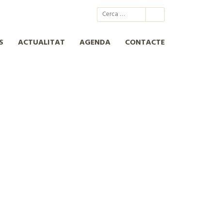
@xcn.cat
xcnatura
Xarxa per a la Conservació de la Natura
XCN
S
ACTUALITAT
AGENDA
CONTACTE