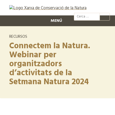
@xcn.cat
xcnatura
Xarxa per
XC
MENÚ
RECURSOS
Connectem la Natura.
Webinar per
organitzadors
d’activitats de la
Setmana Natura 2024