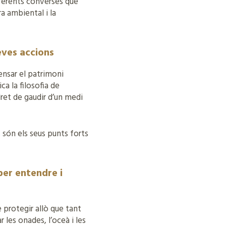
diferents converses que
a ambiental i la
eves accions
ensar el patrimoni
ca la filosofia de
dret de gaudir d’un medi
són els seus punts forts
per entendre i
e protegir allò que tant
 les onades, l’oceà i les