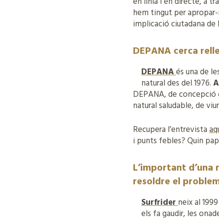
en línia i en directe, a 
hem tingut per apropar-n
implicació ciutadana de 
DEPANA cerca relle
DEPANA
és una de le
natural des del 1976.
A
DEPANA, de concepció glo
natural saludable, de viur
Recupera l’entrevista
aq
i punts febles? Quin pape
L’important d’una r
resoldre el proble
Surfrider
neix al 1999
els fa gaudir, les onad