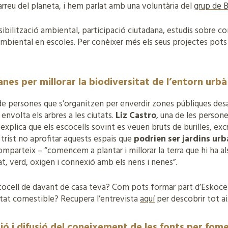
 arreu del planeta, i hem parlat amb una voluntària del
grup de 
ibilització ambiental, participació ciutadana, estudis sobre co
biental en escoles. Per conèixer més els seus projectes pots r
nes per millorar la biodiversitat de l’entorn urbà
de persones que s’organitzen per enverdir zones públiques des
 envolta els arbres a les ciutats.
Liz Castro
, una de les person
 explica que els escocells sovint es veuen bruts de burilles, e
t trist no aprofitar aquests espais que
podrien ser jardins ur
omparteix – “comencem a plantar i millorar la terra que hi ha al
, verd, oxigen i connexió amb els nens i nenes”.
escocell de davant de casa teva? Com pots formar part d’Eskoc
utat comestible? Recupera l’entrevista
aquí
per descobrir tot ai
ó i difusió del coneixement de les fonts per fome