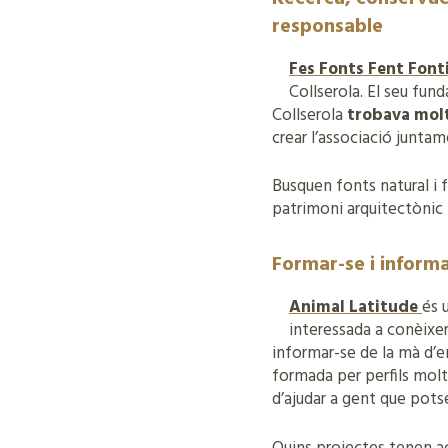
responsable
Fes Fonts Fent Font
Collserola. El seu fun
Collserola
trobava molt
crear l’associació junta
Busquen fonts natural i f
patrimoni arquitectònic 
Formar-se i inform
Animal Latitude
és 
interessada a conèixe
informar-se de la mà d’en
formada per perfils molt
d’ajudar a gent que potse