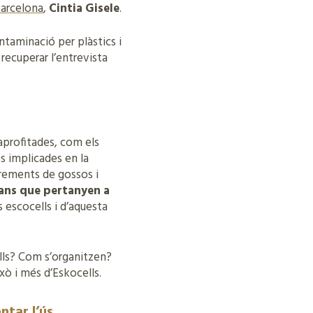
Barcelona
,
Cintia Gisele
.
ntaminació per plàstics i
ecuperar l’entrevista
aprofitades, com els
es implicades en la
xcrements de gossos i
bans que pertanyen a
s escocells i d’aquesta
ells? Com s’organitzen?
xò i més d’Eskocells.
ntar l’ús