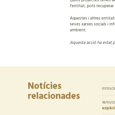
Quins projectes tenen a
l’entitat, pots recuperar
Aquestes i altres entita
seves xarxes socials i i
ambient.
Aquesta acció ha estat p
Notícies
07/03/2
relacionades
18/03/2
espèci