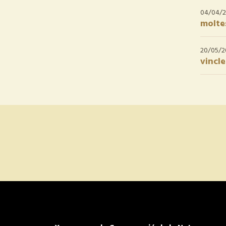
04/04/2
moltes
20/05/2
vincle