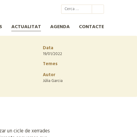
@xcn.cat
xcnatura
Xarxa per a la Conservació de la Natura
XCN
S
ACTUALITAT
AGENDA
CONTACTE
Data
19/01/2022
Temes
Autor
Júlia Garcia
zar un cicle de xerrades