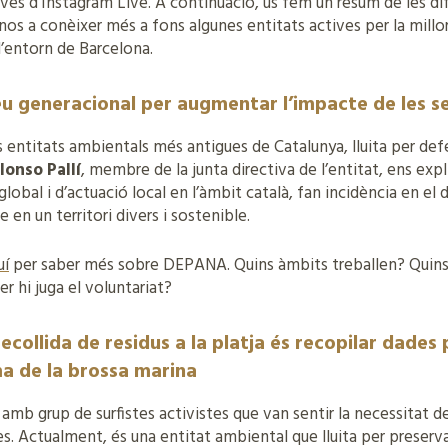
través d’Instagram Live. A continuació, us fem un resum de les 
os a conèixer més a fons algunes entitats actives per la millor
l’entorn de Barcelona.
u generacional per augmentar l’impacte de les s
s entitats ambientals més antigues de Catalunya, lluita per def
lonso Pallí
, membre de la junta directiva de l’entitat, ens expli
bal i d’actuació local en l’àmbit català, fan incidència en el 
e en un territori divers i sostenible.
uí
per saber més sobre DEPANA. Quins àmbits treballen? Quins 
r hi juga el voluntariat?
ecollida de residus a la platja és recopilar dades 
ma de la brossa marina
 amb grup de surfistes activistes que van sentir la necessitat d
es. Actualment, és una entitat ambiental que lluita per preservar