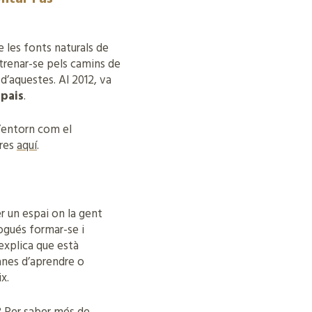
e les fonts naturals de
trenar-se pels camins de
 d’aquestes. Al 2012, va
spais
.
l’entorn com el
eres
aquí
.
r un espai on la gent
ogués formar-se i
 explica que està
ganes d’aprendre o
x.