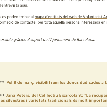
ctualment? Connexió entre natura i art? Com pots implicar-te
 l’entrevista
aquí
.
ts es poden trobar al
mapa d’entitats del web de Voluntariat A
nformació de contacte, per tota aquella persona interessada en 
ossible gràcies al suport de l’Ajuntament de Barcelona.
Pel 8 de març, visibilitzem les dones dedicades a 
021
Jana Peters, del Col·lectiu Eixarcolant: “La recup
021
es silvestres i varietats tradicionals és molt import