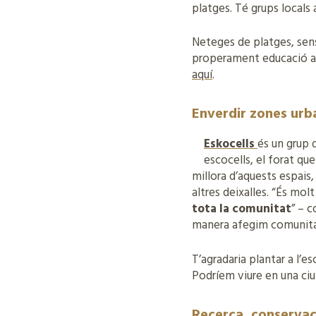
platges. Té grups locals
Neteges de platges, sens
properament educació am
aquí
.
Enverdir zones urba
Eskocells
és un grup 
escocells, el forat que
millora d’aquests espais,
altres deixalles. “És mol
tota la comunitat
” – c
manera afegim comunitat
T’agradaria plantar a l’
Podríem viure en una ci
Recerca, conservaci