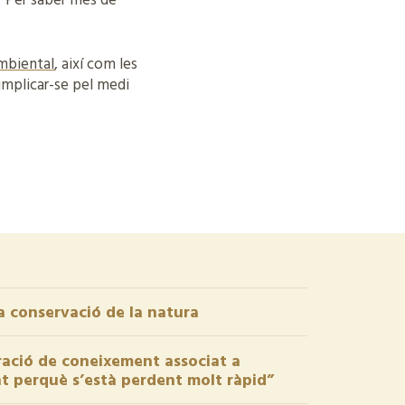
? Per saber més de
mbiental
, així com les
implicar-se pel medi
la conservació de la natura
eració de coneixement associat a
ant perquè s’està perdent molt ràpid”