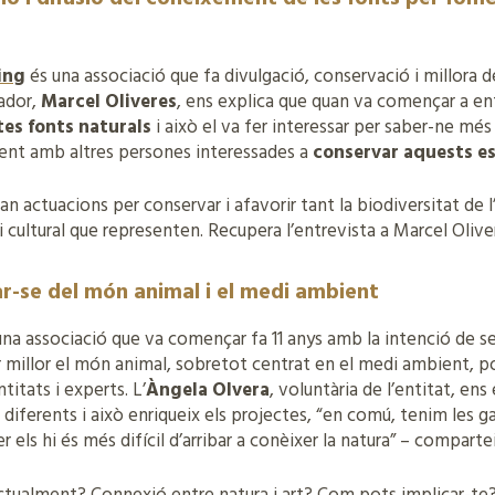
ing
és una associació que fa divulgació, conservació i millora d
dador,
Marcel Oliveres
, ens explica que quan va començar a en
es fonts naturals
i això el va fer interessar per saber-ne més
ment amb altres persones interessades a
conservar aquests e
an actuacions per conservar i afavorir tant la biodiversitat de 
i cultural que representen. Recupera l’entrevista a Marcel Oliv
ar-se del món animal i el medi ambient
una associació que va començar fa 11 anys amb la intenció de se
r millor el món animal, sobretot centrat en el medi ambient, p
titats i experts. L’
Àngela Olvera
, voluntària de l’entitat, ens
 diferents i això enriqueix els projectes, “en comú, tenim les 
r els hi és més difícil d’arribar a conèixer la natura” – compartei